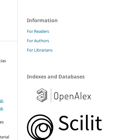
Information
For Readers
For Authors
For Librarians
cias
Indexes and Databases
l-
se
.
res
terial