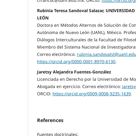
cfrancoc@uanl.edu.mx. ORCiD:
https://orcid.or
Rubinia Teresa Sandoval Salazar, UNIVERSI
LEÓN
Doctora en Métodos Alternos de Solución de Conf
Autónoma de Nuevo León (UANL), México. Profes
Diálogos Interculturales de la Facultad de Filoso
Miembro del Sistema Nacional de Investigadoras 
Correo electrónico:
rubinia.sandovalsl@uanl.ed
https://orcid.org/0000-0001-8970-6130
.
Jaretsy Alejandra Fuentes-González
Licenciada en Derecho por la Universidad de Mo
Abogada en ejercicio. Correo electrónico:
jarets
ORCiD:
https://orcid.org/0009-0008-9235-1639
.
References
Fuentes doctrinales: