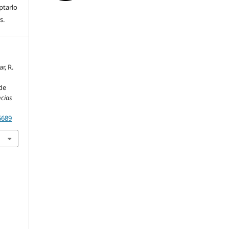
ptarlo
es.
r, R.
 de
ncias
6689