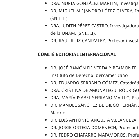
DRA. NURIA GONZÁLEZ MARTIN, Investigadora
DR. MIGUEL ALEJANDRO LÓPEZ OLVERA, Inves
(SNII, II).
DRA. JUDITH PÉREZ CASTRO, Investigadora d
de la UNAM, (SNII, II).
DR. RAUL RUIZ CANIZALEZ, Profesor investi
COMITÉ EDITORIAL INTERNACIONAL
DR. JOSÉ RAMÓN DE VERDA Y BEAMONTE, Cat
Instituto de Derecho Iberoamericano.
DR. EDUARDO SERRANO GÓMEZ, Catedrátic
DRA. CRISTINA DE AMUNÁTEGUI RODRÍGUEZ,
DRA. MARÍA ISABEL SERRANO MAILLO, Profe
DR. MANUEL SÁNCHEZ DE DIEGO FERNÁNDEZ 
Madrid.
DR. LUIS ANTONIO ANGUITA VILLANUEVA, Pr
DR. JORGE ORTEGA DOMENECH, Profesor tit
DR. PEDRO CHAPARRO MATAMOROS, Profesor 