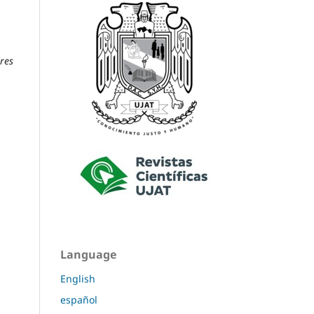
res
Language
English
español