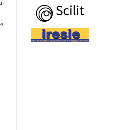
I).
ón
l