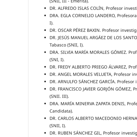
(SNII, III - Emérita).
DR. ALFREDO ISLAS COLÍN, Profesor investi
DRA. EGLA CORNELIO LANDERO, Profesora i
I).
DR. OSCAR PÉREZ BAXIN. Profesor investiga
DR. JESÚS MANUEL ARGÁEZ DE LOS SANTOS. 
Tabasco (SNII, I).
DRA. SILVIA MARÍA MORALES GÓMEZ. Profes
(SNI, I).
DR. FREDY ALBERTO PRIEGO ÁLVAREZ, Profe
DR. ANGEL MORALES VELUETA, Profesor inv
DR. ARNULFO SÁNCHEZ GARCÍA. Profesor inv
DR. FRANCISCO JAVIER GORJÓN GÓMEZ, Pro
(SNII. III).
DRA. MARÍA MINERVA ZAPATA DENIS, Profes
Candidata).
DR. CARLOS ALBERTO MACEDONIO HERNANDE
(SNII, I).
DR. RUBEN SÁNCHEZ GIL, Profesor investig