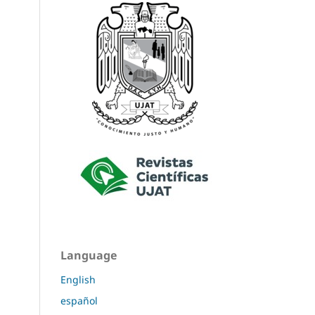
Language
English
español