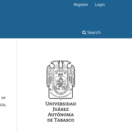
Register
Login
Search
 se
sta,