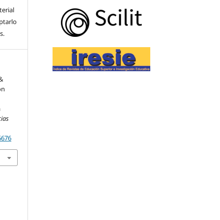
terial
ptarlo
es.
 &
ón
a
cias
6676