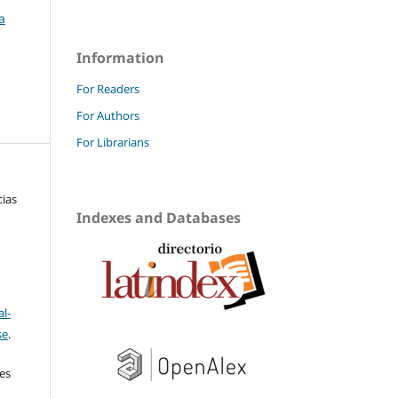
a
Information
For Readers
For Authors
For Librarians
cias
Indexes and Databases
l-
se
.
res