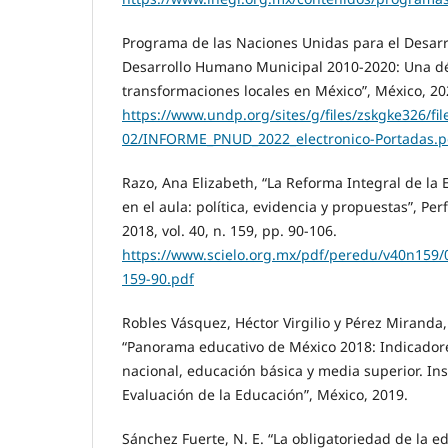
Programa de las Naciones Unidas para el Desarr
Desarrollo Humano Municipal 2010-2020: Una d
transformaciones locales en México”, México, 20
https://www.undp.org/sites/g/files/zskgke326/fil
02/INFORME_PNUD_2022_electronico-Portadas.p
Razo, Ana Elizabeth, “La Reforma Integral de la
en el aula: política, evidencia y propuestas”, Per
2018, vol. 40, n. 159, pp. 90-106.
https://www.scielo.org.mx/pdf/peredu/v40n159
159-90.pdf
Robles Vásquez, Héctor Virgilio y Pérez Miranda
“Panorama educativo de México 2018: Indicadore
nacional, educación básica y media superior. Ins
Evaluación de la Educación”, México, 2019.
Sánchez Fuerte, N. E. “La obligatoriedad de la e