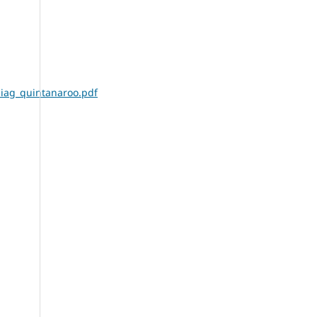
diag_quintanaroo.pdf