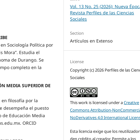
Vol. 13 No. 25 (2026): Nueva Époc
Revista Perfiles de las Ciencias
Sociales
Section
RIBE
Artículos en Extenso
en Sociología Política por
is Mora”. Estudia el
ónoma de Durango. Se
License
empo completo en la
Copyright (c) 2026 Perfiles de las Cien
Sociales
IÓN MEDIA SUPERIOR DE
en filosofía por la
This work is licensed under a
Creative
nte desempeña el puesto
Commons Attribution-NonCommercia
uto de Educación Media
NoDerivatives 4.0 International Licen
ems.edu.mx. ORCID
Esta licencia exige que los reutilizado
den crédito al creador. Permite a los