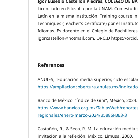
Igor Eusebio Castellón Piedras, COLEGIO DE B
Licenciado en Filosofía por la UNAM. Con estudio
Latín en la misma institución. Training course i
Techniques (Teacher’s Certificate) por el Institut
Idiomas. Es docente en el Colegio de Bachilleres
igorcastellon@hotmail.com. ORCID https://orci
References
ANUIES, “Educación media superior, ciclo escolar
https://ampliacioncobertura.anuies.mx/indicado
Banco de México. “Índice de Gini”, México, 2024.
https://www.banxico.org.mx/TablasWeb/reporte
regionales/enero-marzo-2024/B5886FBE3-3
Castañón, R., & Seco, R. M. La educación media 
invitación a la reflexión, México, Limusa, 2000.