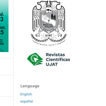
Language
English
español