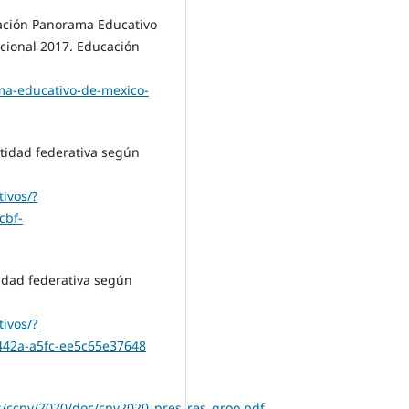
cación Panorama Educativo
cional 2017. Educación
ma-educativo-de-mexico-
ntidad federativa según
ivos/?
cbf-
idad federativa según
ivos/?
442a-a5fc-ee5c65e37648
s/ccpv/2020/doc/cpv2020_pres_res_qroo.pdf