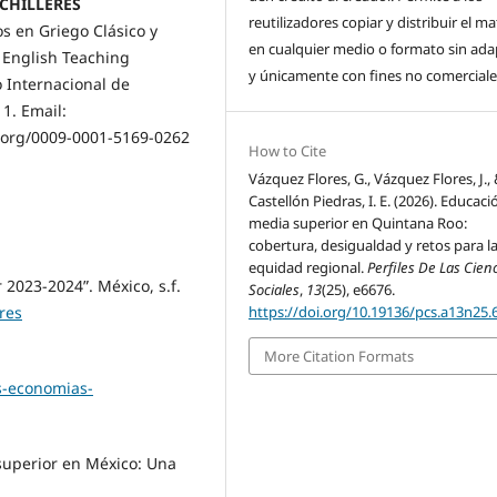
ACHILLERES
reutilizadores copiar y distribuir el ma
s en Griego Clásico y
en cualquier medio o formato sin ada
n English Teaching
y únicamente con fines no comercial
o Internacional de
 1. Email:
d.org/0009-0001-5169-0262
How to Cite
Vázquez Flores, G., Vázquez Flores, J.,
Castellón Piedras, I. E. (2026). Educaci
media superior en Quintana Roo:
cobertura, desigualdad y retos para l
equidad regional.
Perfiles De Las Cien
 2023-2024”. México, s.f.
Sociales
,
13
(25), e6676.
https://doi.org/10.19136/pcs.a13n25.
res
More Citation Formats
s-economias-
superior en México: Una