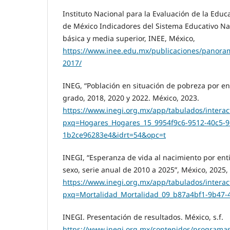
Instituto Nacional para la Evaluación de la Edu
de México Indicadores del Sistema Educativo Na
básica y media superior, INEE, México,
https://www.inee.edu.mx/publicaciones/panora
2017/
INEG, “Población en situación de pobreza por e
grado, 2018, 2020 y 2022. México, 2023.
https://www.inegi.org.mx/app/tabulados/interact
pxq=Hogares_Hogares_15_9954f9c6-9512-40c5-9
1b2ce96283e4&idrt=54&opc=t
INEGI, “Esperanza de vida al nacimiento por ent
sexo, serie anual de 2010 a 2025”, México, 2025,
https://www.inegi.org.mx/app/tabulados/interact
pxq=Mortalidad_Mortalidad_09_b87a4bf1-9b47-
INEGI. Presentación de resultados. México, s.f.
https://www.inegi.org.mx/contenidos/programa