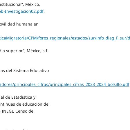
stitucional”, México,
b-Investigacion02.pdf
.
movilidad humana en
ticaMigratoria/CPM/foros_regionales/estados/sur/info_diag_F_sur/
a superior”, México, s.f.
fras del Sistema Educativo
dores/principales_cifras/principales_cifras_2023_2024_bolsillo.pdf
al de Estadística y
ontinuas de educación del
e INEGI, Censo de