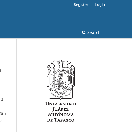
Register
Login
Search
a
 a
 Sin
e