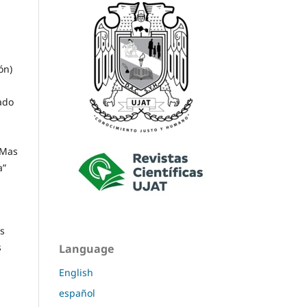
ón)
ado
 Mas
a”
os
s
Language
English
español