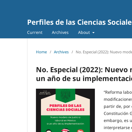
Perfiles de las Ciencias Sociale
Current
Archives
About
Home
/
Archives
/
No. Especial (2022): Nuevo mode
No. Especial (2022): Nuevo 
un año de su implementac
“Reforma labo
modificaciones
partir de, por
Constitución G
embargo, es u
interpretarse 