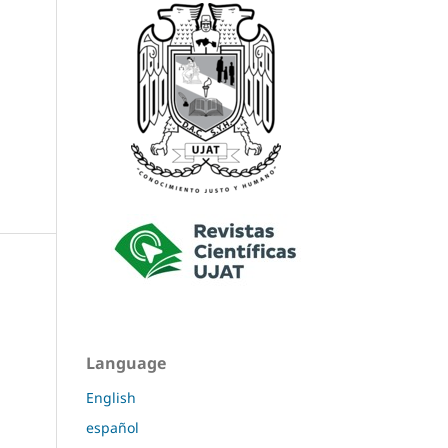
Language
English
español