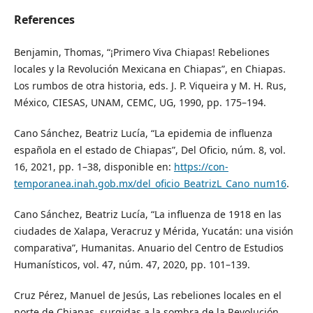
References
Benjamin, Thomas, “¡Primero Viva Chiapas! Rebeliones
locales y la Revolución Mexicana en Chiapas”, en Chiapas.
Los rumbos de otra historia, eds. J. P. Viqueira y M. H. Rus,
México, CIESAS, UNAM, CEMC, UG, 1990, pp. 175–194.
Cano Sánchez, Beatriz Lucía, “La epidemia de influenza
española en el estado de Chiapas”, Del Oficio, núm. 8, vol.
16, 2021, pp. 1–38, disponible en:
https://con-
temporanea.inah.gob.mx/del_oficio_BeatrizL_Cano_num16
.
Cano Sánchez, Beatriz Lucía, “La influenza de 1918 en las
ciudades de Xalapa, Veracruz y Mérida, Yucatán: una visión
comparativa”, Humanitas. Anuario del Centro de Estudios
Humanísticos, vol. 47, núm. 47, 2020, pp. 101–139.
Cruz Pérez, Manuel de Jesús, Las rebeliones locales en el
norte de Chiapas, surgidas a la sombra de la Revolución